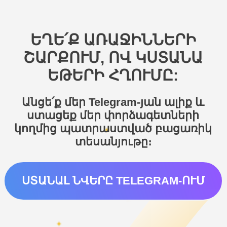
ԵՂԵ՛Ք ԱՌԱՋԻՆՆԵՐԻ
ՇԱՐՔՈՒՄ, ՈՎ ԿՍՏԱՆԱ
ԵԹԵՐԻ ՀՂՈՒՄԸ:
Անցե՛ք մեր Telegram-յան ալիք և
ստացեք մեր փորձագետների
կողմից պատրաստված բացառիկ
տեսանյութը։
ՍՏԱՆԱԼ ՆՎԵՐԸ TELEGRAM-ՈՒՄ