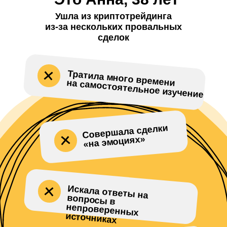
Ушла из криптотрейдинга
из-за нескольких провальных
сделок
Тратила много времени
на самостоятельное изучение
Совершала сделки
«на эмоциях»
Искала ответы на
вопросы в
непроверенных
источниках