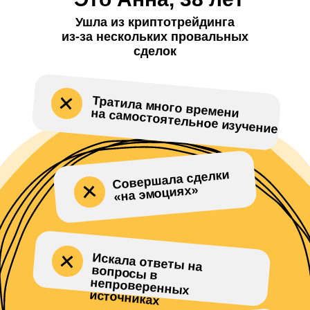
Ушла из криптотрейдинга
из-за нескольких провальных
сделок
Тратила много времени
на самостоятельное изучение
Совершала сделки
«на эмоциях»
Искала ответы на
вопросы в
непроверенных
источниках