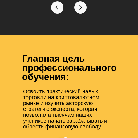
Главная цель
профессионального
обучения:
Освоить практический навык
торговли на криптовалютном
рынке и изучить авторскую
стратегию эксперта, которая
позволила тысячам наших
учеников начать зарабатывать и
обрести финансовую свободу