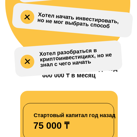
Хотел начать инвестировать,
но не мог выбрать способ
Хотел разобраться в
криптоинвестициях, но не
знал с чего начать
Прошел курс и вышел на доход
₸
600 000
в месяц
Стартовый капитал год назад
₸
75 000