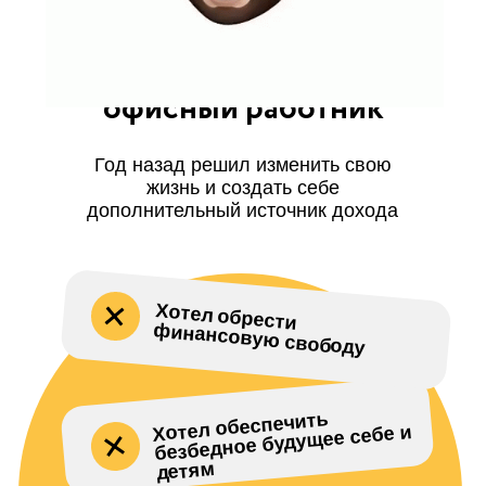
Это Мадий, 36 лет,
офисный работник
Год назад решил изменить свою
жизнь и создать себе
дополнительный источник дохода
Хотел обрести
финансовую свободу
Хотел обеспечить
безбедное будущее себе и
детям